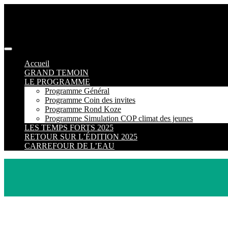
Accueil
GRAND TEMOIN
LE PROGRAMME
Programme Général
Programme Coin des invites
Programme Rond Koze
Programme Simulation COP climat des jeunes
LES TEMPS FORTS 2025
RETOUR SUR L’ÉDITION 2025
CARREFOUR DE L’EAU