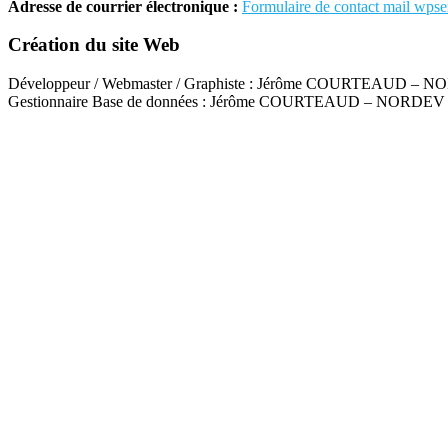
Adresse de courrier électronique :
Formulaire de contact mail wpse
Création du site Web
Développeur / Webmaster / Graphiste : Jérôme COURTEAUD – 
Gestionnaire Base de données : Jérôme COURTEAUD – NORDEV
Conditions d’utilisation
Le site accessible par l’url suivante : www.ambitionplanete.re est exploit
reconnaissez avoir pris connaissance de ces conditions et les avoir a
NORDEV ne saurait être tenu pour responsable en aucune manière d’u
Informations relatives aux cookies
Lorsque vous visitez notre site Internet, des données peuvent être stoc
Ces « cookies » sont des données stockées en fichier temporaire interne
navigation de votre ordinateur sur notre site (les pages que vous avez co
La NORDEV est susceptible d’utiliser des « cookies » permanents. Les 
– assurer le bon fonctionnement du site ;
– personnaliser le contenu du site et les publicités ;