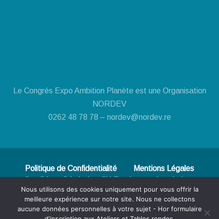
Le Congrés Expo Ambition Planète est une Organisation
NORDEV
0262 48 78 78 – nordev@nordev.re
Politique de Confidentialité
Mentions Légales
Conditions Générales d'Utilisation
Inscriptions
Nous utilisons des cookies uniquement pour vous offrir la
Nordev
meilleure expérience sur notre site. Nous ne collectons
aucune données personnelles à votre sujet - Hor formulaire
d'inscription aux Ateliers et Tables rondes.